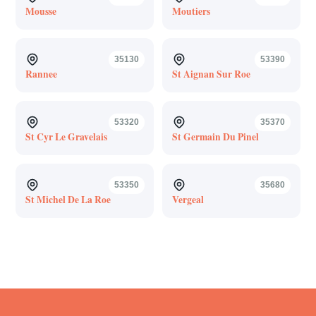
Mousse
Moutiers
35130
53390
Rannee
St Aignan Sur Roe
53320
35370
St Cyr Le Gravelais
St Germain Du Pinel
53350
35680
St Michel De La Roe
Vergeal