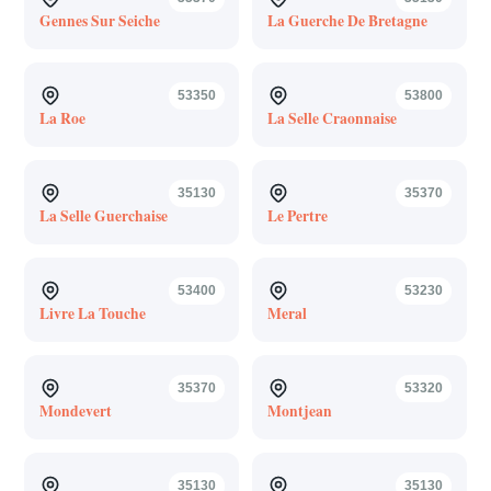
Gennes Sur Seiche
La Guerche De Bretagne
53350
53800
La Roe
La Selle Craonnaise
35130
35370
La Selle Guerchaise
Le Pertre
53400
53230
Livre La Touche
Meral
35370
53320
Mondevert
Montjean
35130
35130