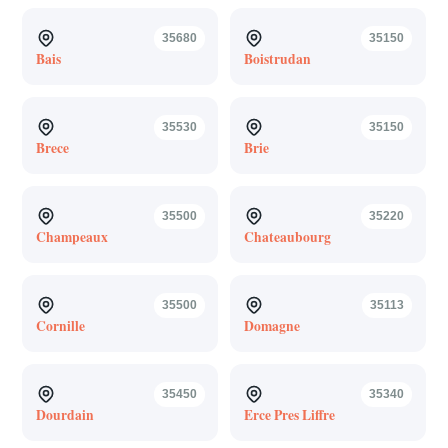
35680
35150
Bais
Boistrudan
35530
35150
Brece
Brie
35500
35220
Champeaux
Chateaubourg
35500
35113
Cornille
Domagne
35450
35340
Dourdain
Erce Pres Liffre