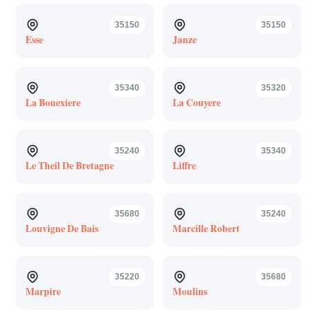
35150
35150
Esse
Janze
35340
35320
La Bouexiere
La Couyere
35240
35340
Le Theil De Bretagne
Liffre
35680
35240
Louvigne De Bais
Marcille Robert
35220
35680
Marpire
Moulins