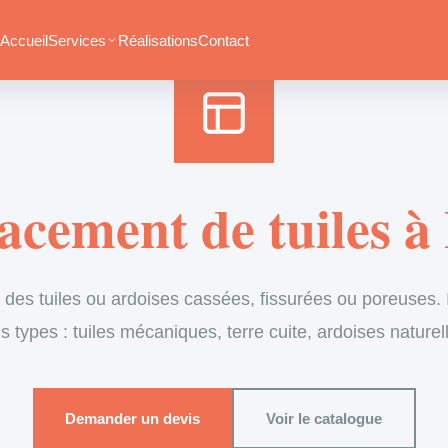
Accueil
›
Services
›
Couverture
›
Remplacement de tuiles
Accueil
Services
Réalisations
Contact
cement de tuiles à 
es tuiles ou ardoises cassées, fissurées ou poreuses. I
s types : tuiles mécaniques, terre cuite, ardoises naturel
Demander un devis
Voir le catalogue