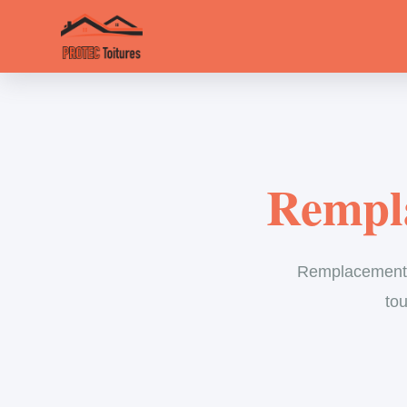
Rempla
Remplacement d
tou