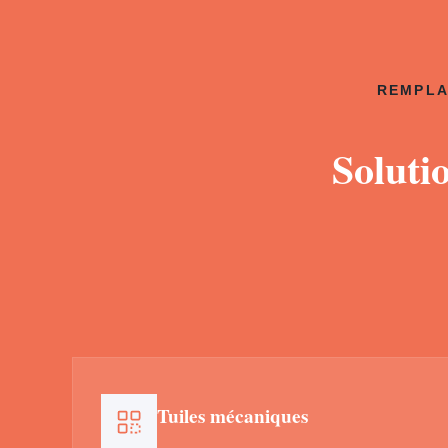
REMPLA
Soluti
Tuiles mécaniques