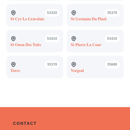
53320
35370
St Cyr Le Gravelais
St Germain Du Pinel
53410
53410
St Ouen Des Toits
St Pierre La Cour
35370
35680
Torce
Vergeal
CONTACT