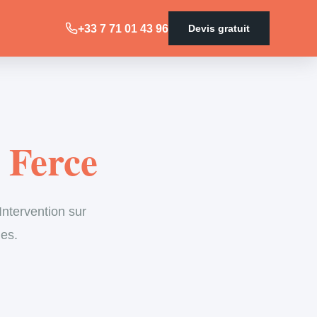
+33 7 71 01 43 96
Devis gratuit
 Ferce
ntervention sur
les.