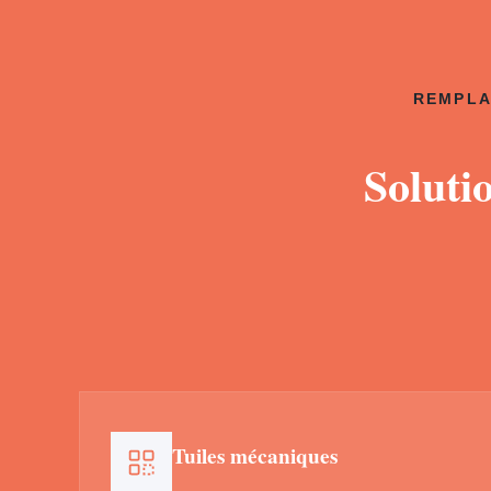
REMPLA
Soluti
Tuiles mécaniques