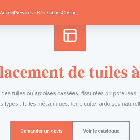
Accueil
›
Services
›
Couverture
›
Remplacement de tuiles
Accueil
Services
Réalisations
Contact
acement de tuiles à
es tuiles ou ardoises cassées, fissurées ou poreuses. I
s types : tuiles mécaniques, terre cuite, ardoises naturel
Demander un devis
Voir le catalogue