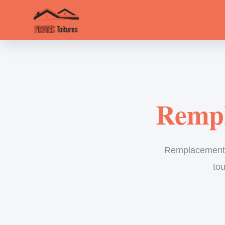
Rempl
Remplacement d
tou