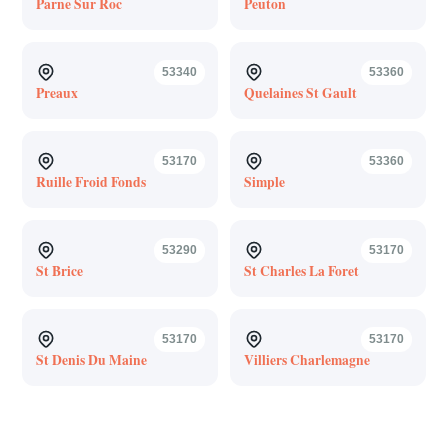
Parne Sur Roc
Peuton
53340
53360
Preaux
Quelaines St Gault
53170
53360
Ruille Froid Fonds
Simple
53290
53170
St Brice
St Charles La Foret
53170
53170
St Denis Du Maine
Villiers Charlemagne