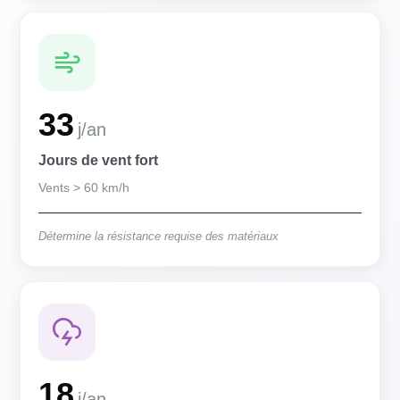
33
j/an
Jours de vent fort
Vents > 60 km/h
Détermine la résistance requise des matériaux
18
j/an