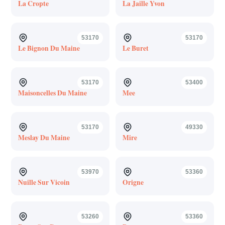
La Cropte
La Jaille Yvon
53170
53170
Le Bignon Du Maine
Le Buret
53170
53400
Maisoncelles Du Maine
Mee
53170
49330
Meslay Du Maine
Mire
53970
53360
Nuille Sur Vicoin
Origne
53260
53360