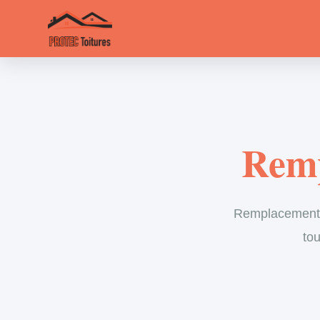
Remp
Remplacement d
tou