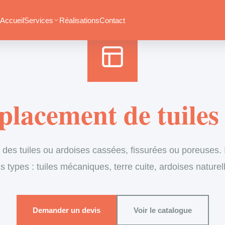
Accueil
›
Services
›
Couverture
›
Remplacement de tuiles
Accueil
Services
Réalisations
Contact
lacement de tuiles 
es tuiles ou ardoises cassées, fissurées ou poreuses. I
s types : tuiles mécaniques, terre cuite, ardoises naturel
Demander un devis
Voir le catalogue