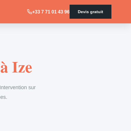
+33 7 71 01 43 96
Devis gratuit
à Ize
ntervention sur
les.