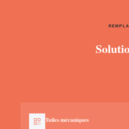
REMPLA
Soluti
Tuiles mécaniques