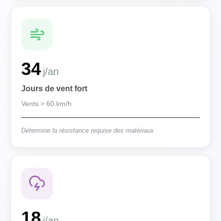
34
j/an
Jours de vent fort
Vents > 60 km/h
Détermine la résistance requise des matériaux
18
j/an