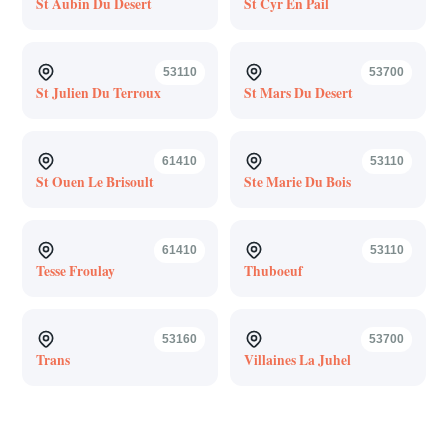
St Aubin Du Desert
St Cyr En Pail
53110
53700
St Julien Du Terroux
St Mars Du Desert
61410
53110
St Ouen Le Brisoult
Ste Marie Du Bois
61410
53110
Tesse Froulay
Thuboeuf
53160
53700
Trans
Villaines La Juhel