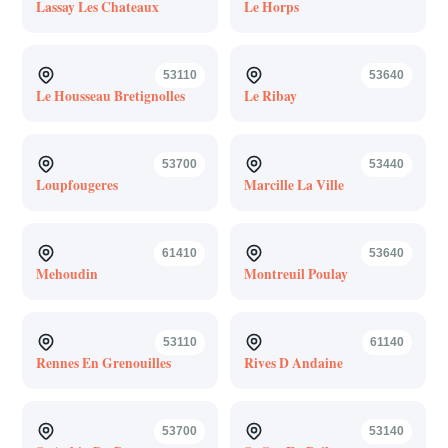
Lassay Les Chateaux
Le Horps
53110
53640
Le Housseau Bretignolles
Le Ribay
53700
53440
Loupfougeres
Marcille La Ville
61410
53640
Mehoudin
Montreuil Poulay
53110
61140
Rennes En Grenouilles
Rives D Andaine
53700
53140