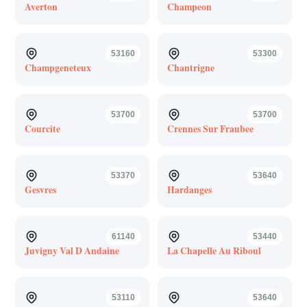
Averton
Champeon
53160
53300
Champgeneteux
Chantrigne
53700
53700
Courcite
Crennes Sur Fraubee
53370
53640
Gesvres
Hardanges
61140
53440
Juvigny Val D Andaine
La Chapelle Au Riboul
53110
53640