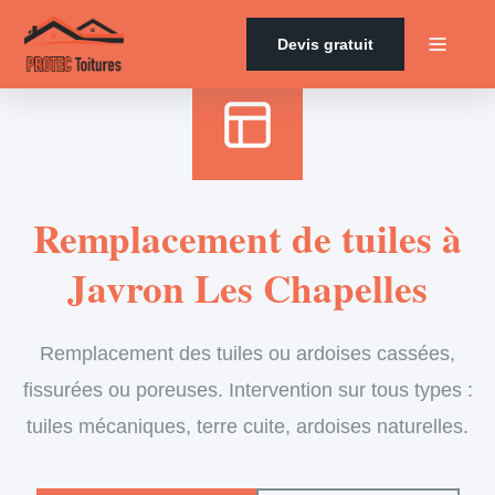
Accueil
›
Services
›
Couverture
›
Remplacement de tuiles
Devis gratuit
Remplacement de tuiles à
Javron Les Chapelles
Remplacement des tuiles ou ardoises cassées,
fissurées ou poreuses. Intervention sur tous types :
tuiles mécaniques, terre cuite, ardoises naturelles.