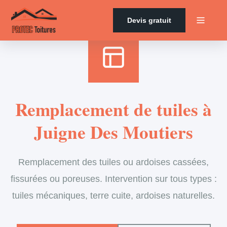
Accueil
›
Services
›
Couverture
›
Remplacement de tuiles
Devis gratuit
Remplacement de tuiles à
Juigne Des Moutiers
Remplacement des tuiles ou ardoises cassées,
fissurées ou poreuses. Intervention sur tous types :
tuiles mécaniques, terre cuite, ardoises naturelles.