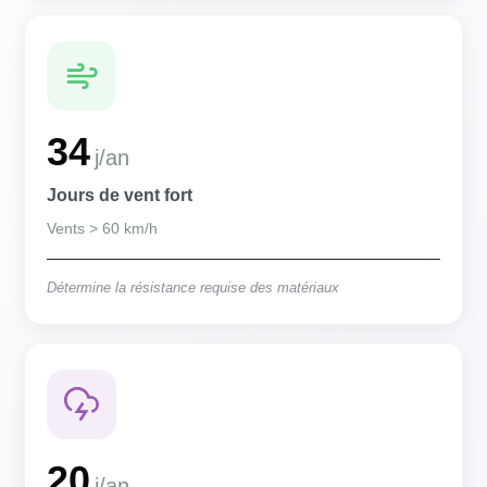
34
j/an
Jours de vent fort
Vents > 60 km/h
Détermine la résistance requise des matériaux
20
j/an