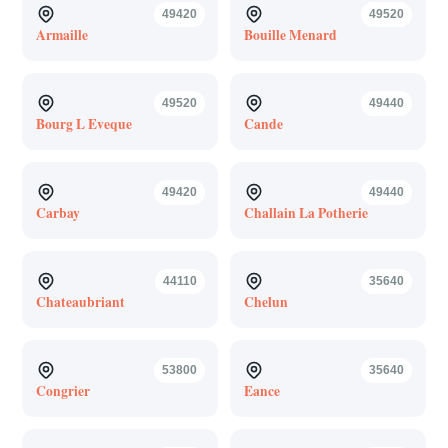
49420
49520
Armaille
Bouille Menard
49520
49440
Bourg L Eveque
Cande
49420
49440
Carbay
Challain La Potherie
44110
35640
Chateaubriant
Chelun
53800
35640
Congrier
Eance