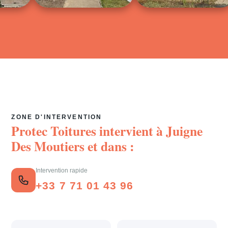
ZONE D'INTERVENTION
Protec Toitures intervient à
Juigne
Des Moutiers
et dans :
Intervention rapide
+33 7 71 01 43 96