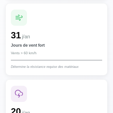
31
j/an
Jours de vent fort
Vents > 60 km/h
Détermine la résistance requise des matériaux
20
j/an