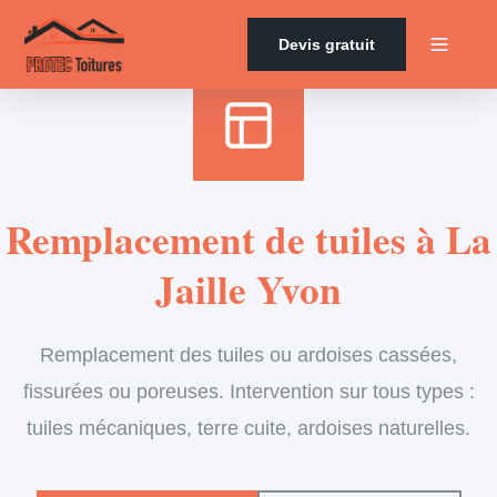
Accueil
›
Services
›
Couverture
›
Remplacement de tuiles
Devis gratuit
Remplacement de tuiles à La
Jaille Yvon
Remplacement des tuiles ou ardoises cassées,
fissurées ou poreuses. Intervention sur tous types :
tuiles mécaniques, terre cuite, ardoises naturelles.