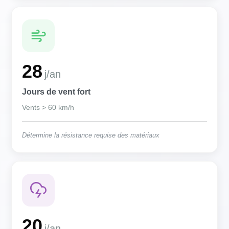
28
j/an
Jours de vent fort
Vents > 60 km/h
Détermine la résistance requise des matériaux
20
j/an