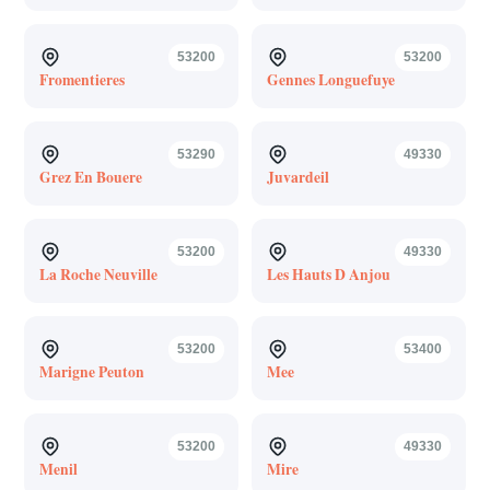
53200
53200
Fromentieres
Gennes Longuefuye
53290
49330
Grez En Bouere
Juvardeil
53200
49330
La Roche Neuville
Les Hauts D Anjou
53200
53400
Marigne Peuton
Mee
53200
49330
Menil
Mire