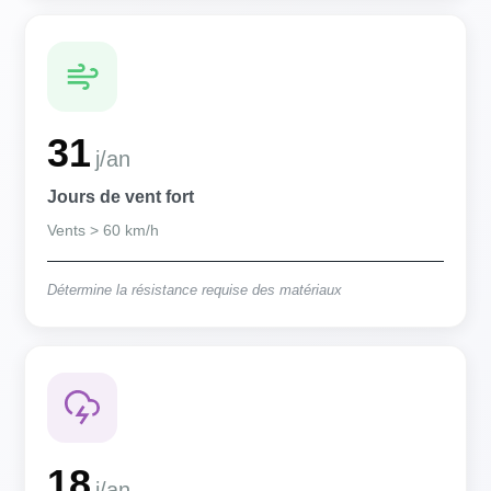
31
j/an
Jours de vent fort
Vents > 60 km/h
Détermine la résistance requise des matériaux
18
j/an