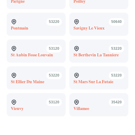
Parigne
Poilley
53220
50640
Pontmain
Savigny Le Vieux
53120
53220
St Aubin Fosse Louvain
St Berthevin La Tanniere
53220
53220
St Ellier Du Maine
St Mars Sur La Futaie
53120
35420
Vieuvy
Villamee