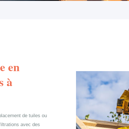
e en
s à
placement de tuiles ou
filtrations avec des