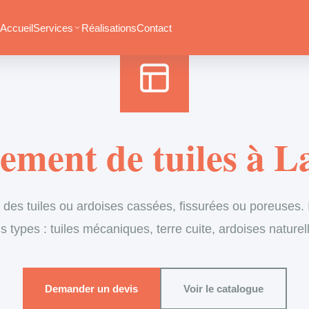
Accueil
›
Services
›
Couverture
›
Remplacement de tuiles
Accueil
Services
Réalisations
Contact
ment de tuiles à L
es tuiles ou ardoises cassées, fissurées ou poreuses. I
s types : tuiles mécaniques, terre cuite, ardoises naturel
Demander un devis
Voir le catalogue