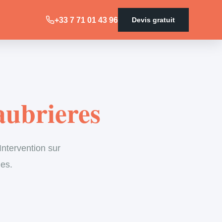
+33 7 71 01 43 96
Devis gratuit
aubrieres
ntervention sur
les.