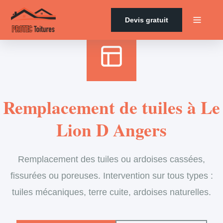
Accueil
›
Services
›
Couverture
›
Remplacement de tuiles
Devis gratuit
Remplacement de tuiles à Le
Lion D Angers
Remplacement des tuiles ou ardoises cassées,
fissurées ou poreuses. Intervention sur tous types :
tuiles mécaniques, terre cuite, ardoises naturelles.