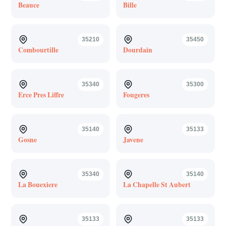
Beauce
Bille
35210
35450
Combourtille
Dourdain
35340
35300
Erce Pres Liffre
Fougeres
35140
35133
Gosne
Javene
35340
35140
La Bouexiere
La Chapelle St Aubert
35133
35133