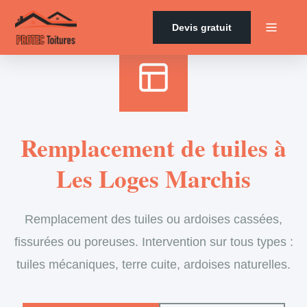
Accueil
›
Services
›
Couverture
›
Remplacement de tuiles
Devis gratuit
Remplacement de tuiles à
Les Loges Marchis
Remplacement des tuiles ou ardoises cassées,
fissurées ou poreuses. Intervention sur tous types :
tuiles mécaniques, terre cuite, ardoises naturelles.