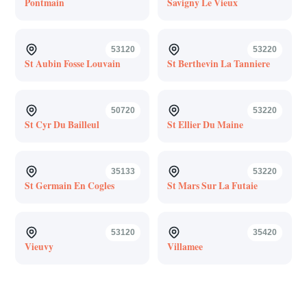
Pontmain
Savigny Le Vieux
53120
53220
St Aubin Fosse Louvain
St Berthevin La Tanniere
50720
53220
St Cyr Du Bailleul
St Ellier Du Maine
35133
53220
St Germain En Cogles
St Mars Sur La Futaie
53120
35420
Vieuvy
Villamee