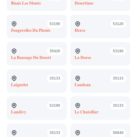
Buais Les Monts
Desertines
53190
53120
Fougerolles Du Plessis
Herce
35420
53190
La Bazouge Du Desert
La Doree
35133
35133
Laignelet
Landean
53190
35133
Landivy
Le Chatellier
35133
50640