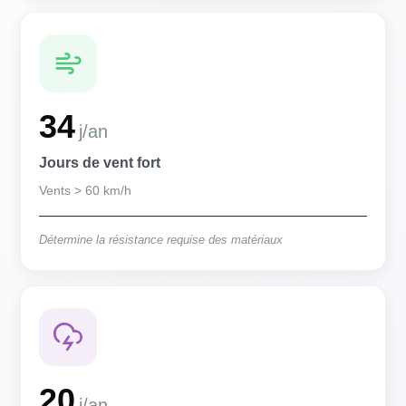
34
j/an
Jours de vent fort
Vents > 60 km/h
Détermine la résistance requise des matériaux
20
j/an