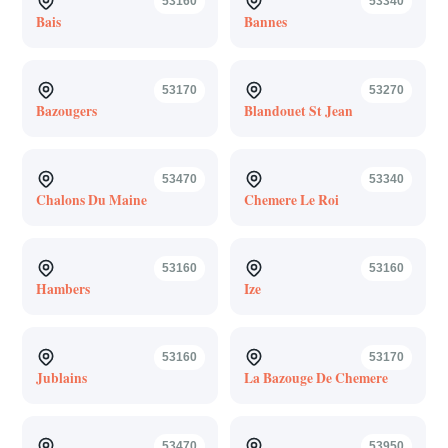
53160
53340
Bais
Bannes
53170
53270
Bazougers
Blandouet St Jean
53470
53340
Chalons Du Maine
Chemere Le Roi
53160
53160
Hambers
Ize
53160
53170
Jublains
La Bazouge De Chemere
53470
53950