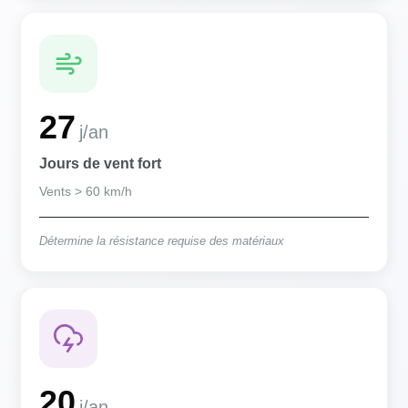
27
j/an
Jours de vent fort
Vents > 60 km/h
Détermine la résistance requise des matériaux
20
j/an