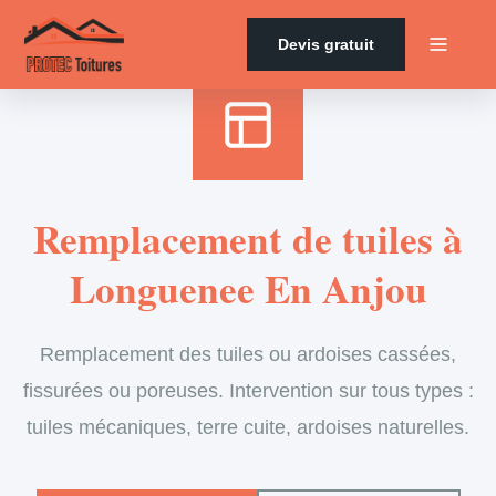
Accueil
›
Services
›
Couverture
›
Remplacement de tuiles
Devis gratuit
Remplacement de tuiles à
Longuenee En Anjou
Remplacement des tuiles ou ardoises cassées,
fissurées ou poreuses. Intervention sur tous types :
tuiles mécaniques, terre cuite, ardoises naturelles.