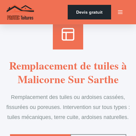
Accueil
›
Services
›
Couverture
›
Remplacement de tuiles
Devis gratuit
Remplacement de tuiles à
Malicorne Sur Sarthe
Remplacement des tuiles ou ardoises cassées,
fissurées ou poreuses. Intervention sur tous types :
tuiles mécaniques, terre cuite, ardoises naturelles.