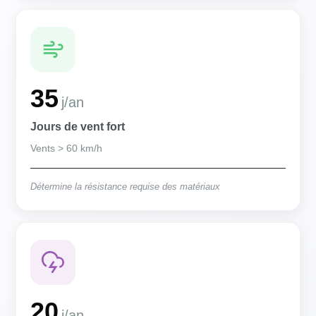
35
j/an
Jours de vent fort
Vents > 60 km/h
Détermine la résistance requise des matériaux
20
j/an