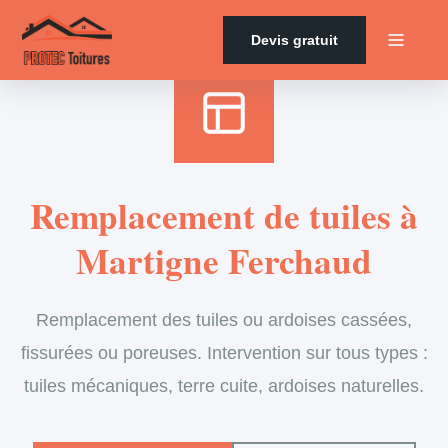
Accueil
›
Services
›
Couverture
›
Remplacement de tuiles
Devis gratuit
Remplacement de tuiles à
Martigne Ferchaud
Remplacement des tuiles ou ardoises cassées,
fissurées ou poreuses. Intervention sur tous types :
tuiles mécaniques, terre cuite, ardoises naturelles.