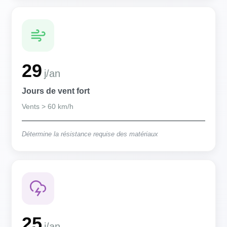
29
j/an
Jours de vent fort
Vents > 60 km/h
Détermine la résistance requise des matériaux
25
j/an