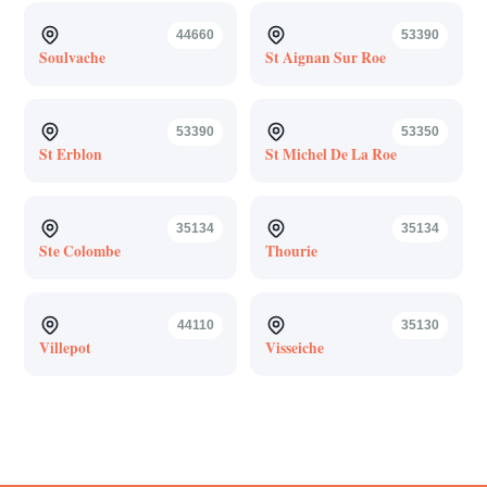
44660
53390
Soulvache
St Aignan Sur Roe
53390
53350
St Erblon
St Michel De La Roe
35134
35134
Ste Colombe
Thourie
44110
35130
Villepot
Visseiche