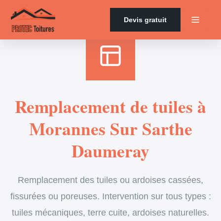
Accueil
›
Services
›
Couverture
›
Remplacement de tuiles
Devis gratuit
Remplacement de tuiles à
Morannes Sur Sarthe
Daumeray
Remplacement des tuiles ou ardoises cassées,
fissurées ou poreuses. Intervention sur tous types :
tuiles mécaniques, terre cuite, ardoises naturelles.