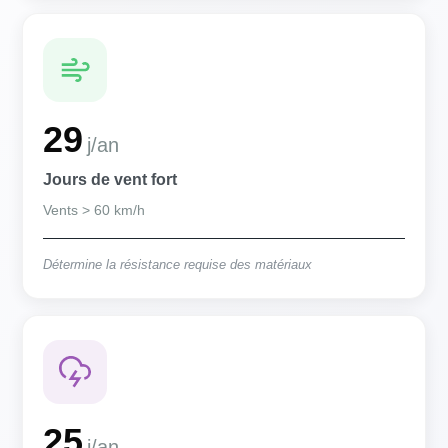
29
j/an
Jours de vent fort
Vents > 60 km/h
Détermine la résistance requise des matériaux
25
j/an