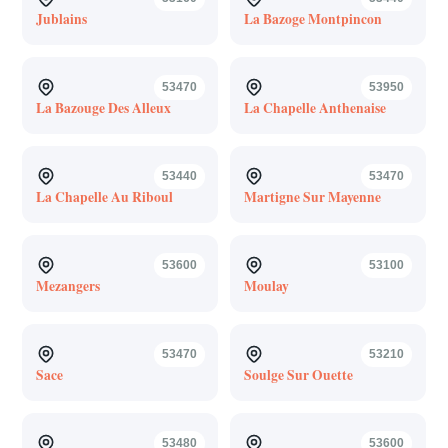
Jublains
La Bazoge Montpincon
53470
53950
La Bazouge Des Alleux
La Chapelle Anthenaise
53440
53470
La Chapelle Au Riboul
Martigne Sur Mayenne
53600
53100
Mezangers
Moulay
53470
53210
Sace
Soulge Sur Ouette
53480
53600