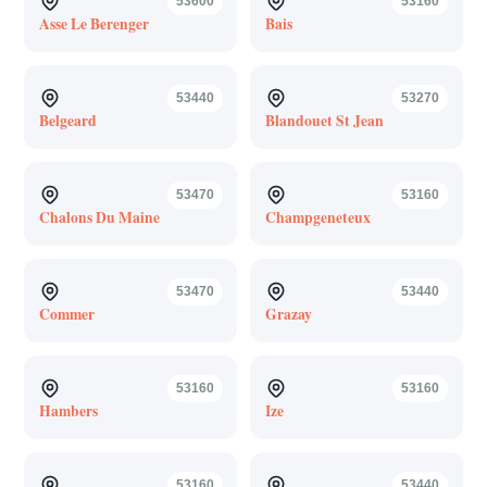
53600
53160
Asse Le Berenger
Bais
53440
53270
Belgeard
Blandouet St Jean
53470
53160
Chalons Du Maine
Champgeneteux
53470
53440
Commer
Grazay
53160
53160
Hambers
Ize
53160
53440