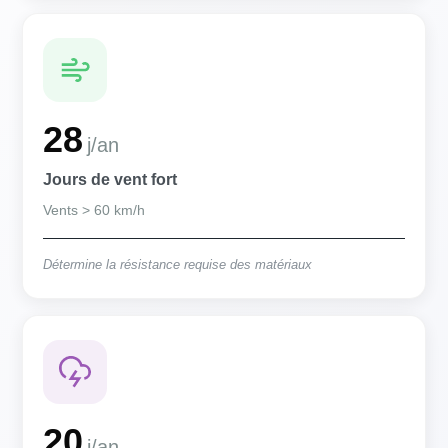
28
j/an
Jours de vent fort
Vents > 60 km/h
Détermine la résistance requise des matériaux
20
j/an