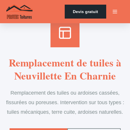
Accueil
›
Services
›
Couverture
›
Remplacement de tuiles
Devis gratuit
Remplacement de tuiles à
Neuvillette En Charnie
Remplacement des tuiles ou ardoises cassées,
fissurées ou poreuses. Intervention sur tous types :
tuiles mécaniques, terre cuite, ardoises naturelles.