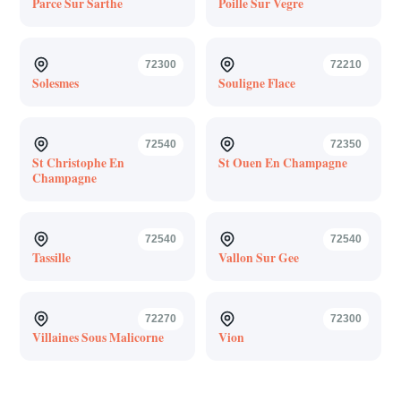
Parce Sur Sarthe
Poille Sur Vegre
72300
72210
Solesmes
Souligne Flace
72540
72350
St Christophe En
St Ouen En Champagne
Champagne
72540
72540
Tassille
Vallon Sur Gee
72270
72300
Villaines Sous Malicorne
Vion