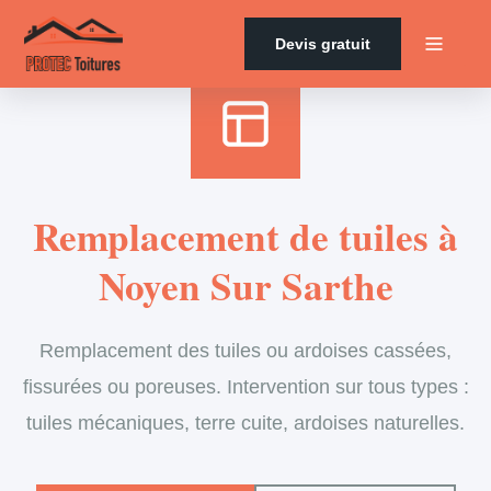
Accueil
›
Services
›
Couverture
›
Remplacement de tuiles
Devis gratuit
Remplacement de tuiles à
Noyen Sur Sarthe
Remplacement des tuiles ou ardoises cassées,
fissurées ou poreuses. Intervention sur tous types :
tuiles mécaniques, terre cuite, ardoises naturelles.