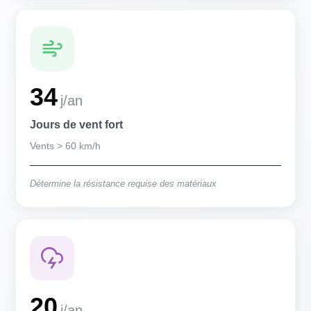
34
j/an
Jours de vent fort
Vents > 60 km/h
Détermine la résistance requise des matériaux
20
j/an