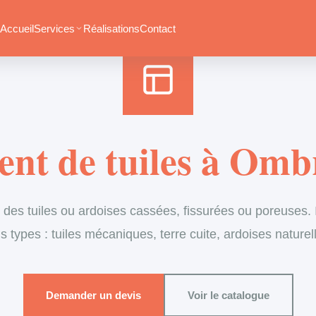
Accueil
›
Services
›
Couverture
›
Remplacement de tuiles
Accueil
Services
Réalisations
Contact
nt de tuiles à Omb
es tuiles ou ardoises cassées, fissurées ou poreuses. I
s types : tuiles mécaniques, terre cuite, ardoises naturel
Demander un devis
Voir le catalogue