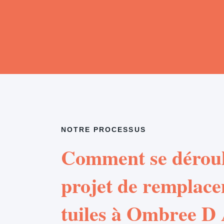
NOTRE PROCESSUS
Comment se déroul
projet de remplac
tuiles à Ombree D