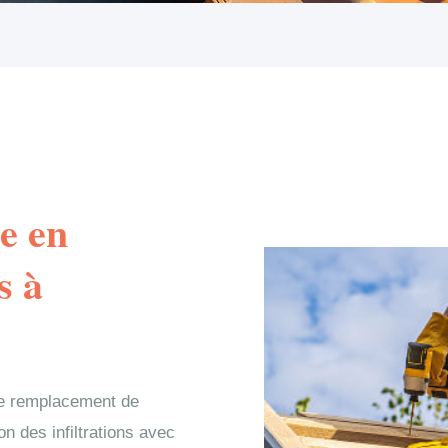
e en
s à
le remplacement de
on des infiltrations avec