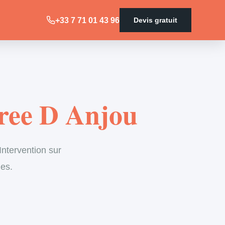
+33 7 71 01 43 96
Devis gratuit
ree D Anjou
ntervention sur
les.