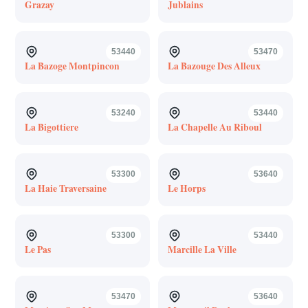
Grazay
Jublains
53440
53470
La Bazoge Montpincon
La Bazouge Des Alleux
53240
53440
La Bigottiere
La Chapelle Au Riboul
53300
53640
La Haie Traversaine
Le Horps
53300
53440
Le Pas
Marcille La Ville
53470
53640