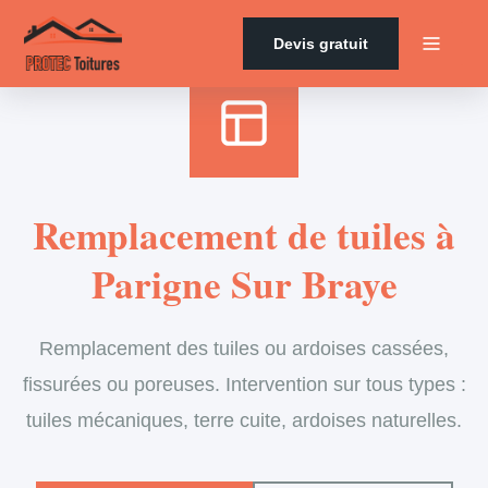
Accueil
›
Services
›
Couverture
›
Remplacement de tuiles
Devis gratuit
Remplacement de tuiles à
Parigne Sur Braye
Remplacement des tuiles ou ardoises cassées,
fissurées ou poreuses. Intervention sur tous types :
tuiles mécaniques, terre cuite, ardoises naturelles.