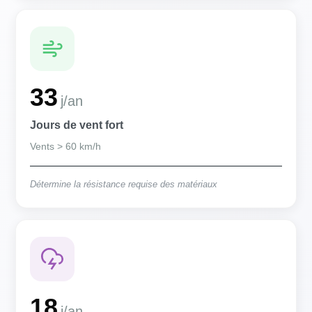
33
j/an
Jours de vent fort
Vents > 60 km/h
Détermine la résistance requise des matériaux
18
j/an