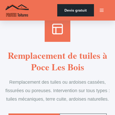
Accueil
›
Services
›
Couverture
›
Remplacement de tuiles
Devis gratuit
Remplacement de tuiles à
Poce Les Bois
Remplacement des tuiles ou ardoises cassées,
fissurées ou poreuses. Intervention sur tous types :
tuiles mécaniques, terre cuite, ardoises naturelles.