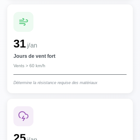
31
j/an
Jours de vent fort
Vents > 60 km/h
Détermine la résistance requise des matériaux
25
j/an