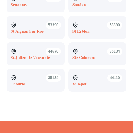
Senonnes
Soudan
53390
53390
St Aignan Sur Roe
St Erblon
44670
35134
St Julien De Vouvantes
Ste Colombe
35134
44110
Thourie
Villepot