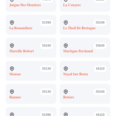
Juigne Des Moutiers
La Couyere
53390
35240
La Rouaudiere
Le Theil De Bretagne
35240
35640
Marcille Robert
Martigne Ferchaud
35130
44110
Mousse
Noyal Sur Brutz
35130
35240
Rannee
Retiers
53390
44110