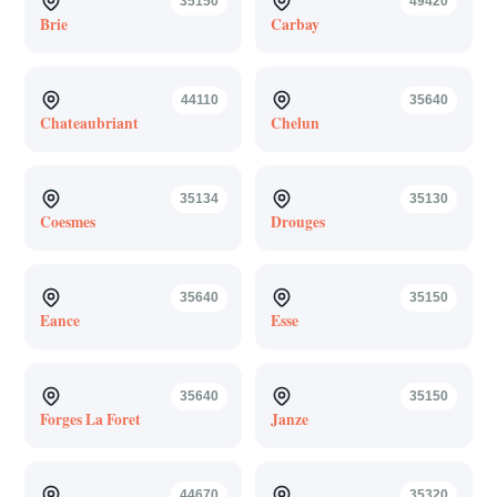
35150
49420
Brie
Carbay
44110
35640
Chateaubriant
Chelun
35134
35130
Coesmes
Drouges
35640
35150
Eance
Esse
35640
35150
Forges La Foret
Janze
44670
35320