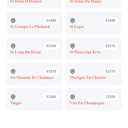
St Denis D Orques
St Denis Du Maine
53480
53480
St Georges Le Flechard
St Leger
53290
53270
St Loup Du Dorat
St Pierre Sur Erve
53270
53270
Ste Suzanne Et Chammes
Thorigne En Charnie
53480
72350
Vaiges
Vire En Champagne