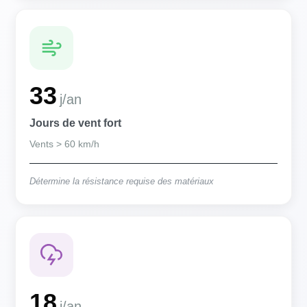
33
j/an
Jours de vent fort
Vents > 60 km/h
Détermine la résistance requise des matériaux
18
j/an