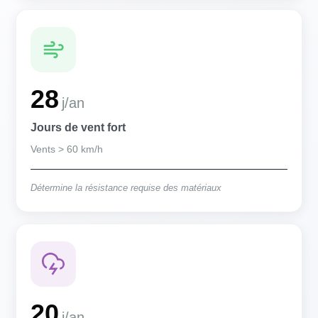
28
j/an
Jours de vent fort
Vents > 60 km/h
Détermine la résistance requise des matériaux
20
j/an