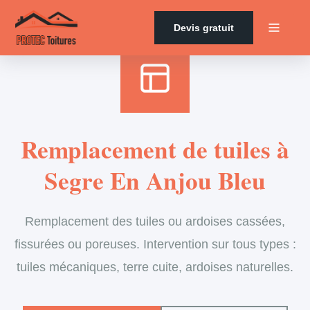
Accueil
›
Services
›
Couverture
›
Remplacement de tuiles
Devis gratuit
Remplacement de tuiles à
Segre En Anjou Bleu
Remplacement des tuiles ou ardoises cassées,
fissurées ou poreuses. Intervention sur tous types :
tuiles mécaniques, terre cuite, ardoises naturelles.