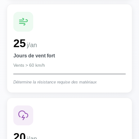
25
j/an
Jours de vent fort
Vents > 60 km/h
Détermine la résistance requise des matériaux
20
j/an