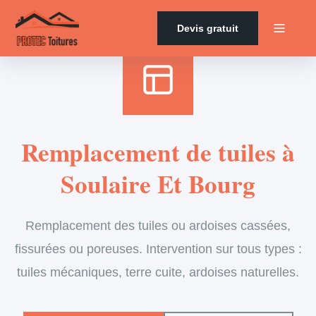
Accueil
›
Services
›
Couverture
›
Remplacement de tuiles
Devis gratuit
Remplacement de tuiles à
Soulaire Et Bourg
Remplacement des tuiles ou ardoises cassées,
fissurées ou poreuses. Intervention sur tous types :
tuiles mécaniques, terre cuite, ardoises naturelles.