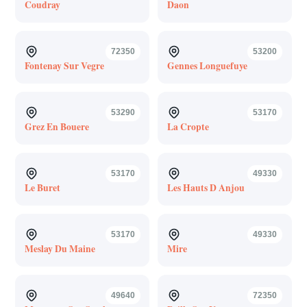
Coudray
Daon
72350
53200
Fontenay Sur Vegre
Gennes Longuefuye
53290
53170
Grez En Bouere
La Cropte
53170
49330
Le Buret
Les Hauts D Anjou
53170
49330
Meslay Du Maine
Mire
49640
72350