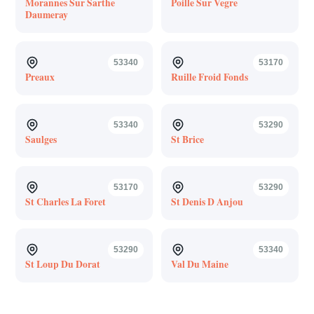
Morannes Sur Sarthe
Poille Sur Vegre
Daumeray
53340
53170
Preaux
Ruille Froid Fonds
53340
53290
Saulges
St Brice
53170
53290
St Charles La Foret
St Denis D Anjou
53290
53340
St Loup Du Dorat
Val Du Maine