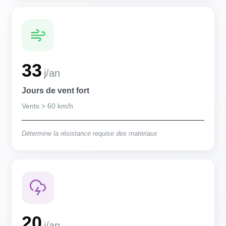
33
j/an
Jours de vent fort
Vents > 60 km/h
Détermine la résistance requise des matériaux
20
j/an