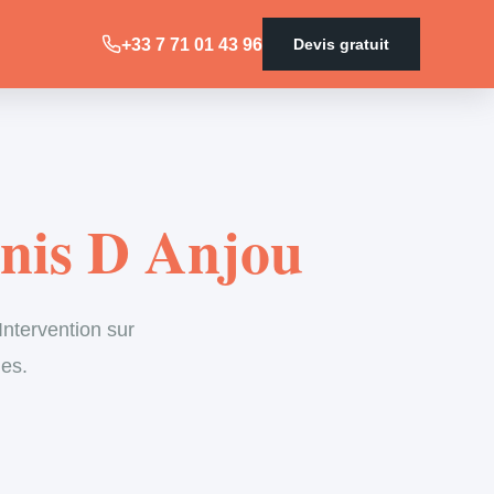
+33 7 71 01 43 96
Devis gratuit
enis D Anjou
ntervention sur
les.