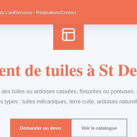
Accueil
›
Services
›
Couverture
›
Remplacement de tuiles
Accueil
Services
Réalisations
Contact
t de tuiles à St D
es tuiles ou ardoises cassées, fissurées ou poreuses. I
s types : tuiles mécaniques, terre cuite, ardoises naturel
Demander un devis
Voir le catalogue