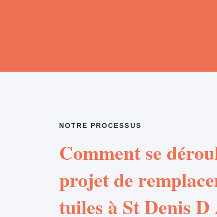
NOTRE PROCESSUS
Comment se déroul
projet de remplac
tuiles à St Denis D