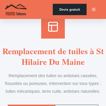
Accueil
›
Services
›
Couverture
›
Remplacement de tuiles
Devis gratuit
Remplacement de tuiles à St
Hilaire Du Maine
Remplacement des tuiles ou ardoises cassées,
fissurées ou poreuses. Intervention sur tous types :
tuiles mécaniques, terre cuite, ardoises naturelles.