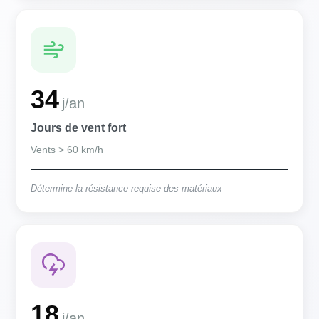
34
j/an
Jours de vent fort
Vents > 60 km/h
Détermine la résistance requise des matériaux
18
j/an