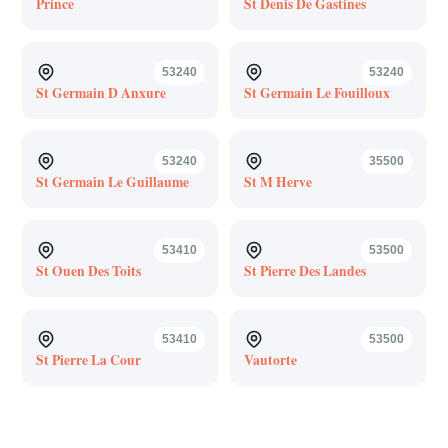
Prince
St Denis De Gastines
53240
53240
St Germain D Anxure
St Germain Le Fouilloux
53240
35500
St Germain Le Guillaume
St M Herve
53410
53500
St Ouen Des Toits
St Pierre Des Landes
53410
53500
St Pierre La Cour
Vautorte