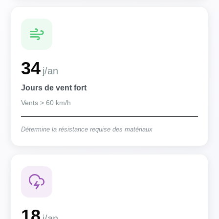
34
j/an
Jours de vent fort
Vents > 60 km/h
Détermine la résistance requise des matériaux
18
j/an