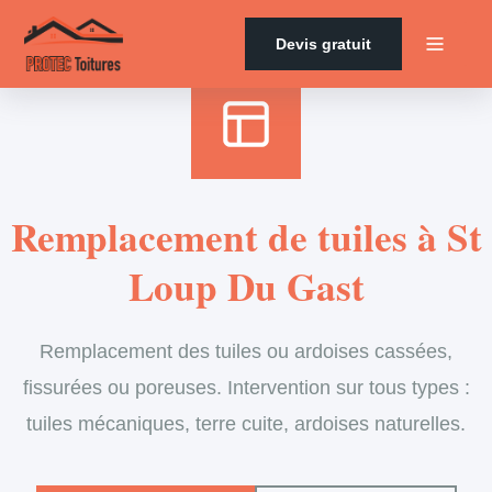
Accueil
›
Services
›
Couverture
›
Remplacement de tuiles
Devis gratuit
Remplacement de tuiles à St
Loup Du Gast
Remplacement des tuiles ou ardoises cassées,
fissurées ou poreuses. Intervention sur tous types :
tuiles mécaniques, terre cuite, ardoises naturelles.