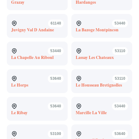
Grazay
Hardanges
61140
53440
Juvigny Val D Andaine
La Bazoge Montpincon
53440
53110
La Chapelle Au Riboul
Lassay Les Chateaux
53640
53110
Le Horps
Le Housseau Bretignolles
53640
53440
Le Ribay
Marcille La Ville
53100
53640