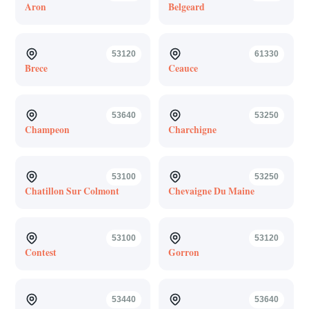
Aron
Belgeard
53120
61330
Brece
Ceauce
53640
53250
Champeon
Charchigne
53100
53250
Chatillon Sur Colmont
Chevaigne Du Maine
53100
53120
Contest
Gorron
53440
53640