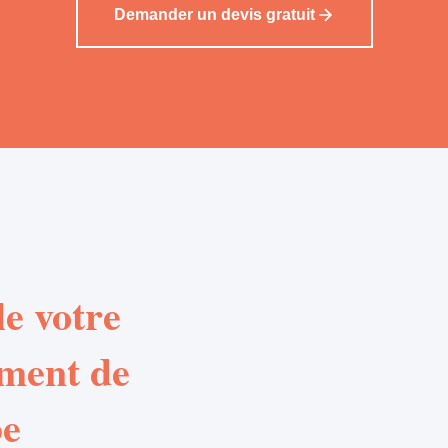
Demander un devis gratuit
e votre
ement de
be