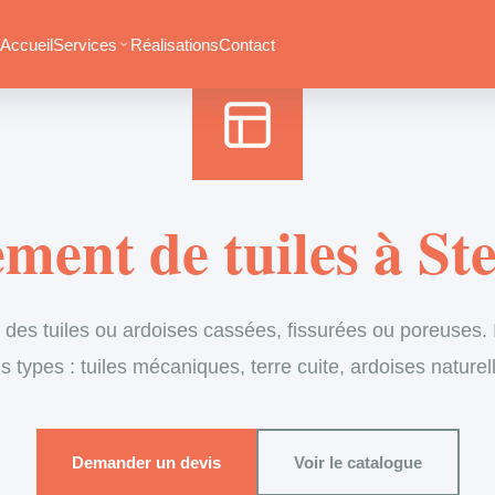
Accueil
›
Services
›
Couverture
›
Remplacement de tuiles
Accueil
Services
Réalisations
Contact
ment de tuiles à St
es tuiles ou ardoises cassées, fissurées ou poreuses. I
s types : tuiles mécaniques, terre cuite, ardoises naturel
Demander un devis
Voir le catalogue