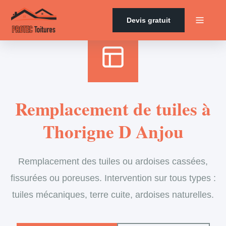
Accueil
›
Services
›
Couverture
›
Remplacement de tuiles
Devis gratuit
Remplacement de tuiles à
Thorigne D Anjou
Remplacement des tuiles ou ardoises cassées,
fissurées ou poreuses. Intervention sur tous types :
tuiles mécaniques, terre cuite, ardoises naturelles.