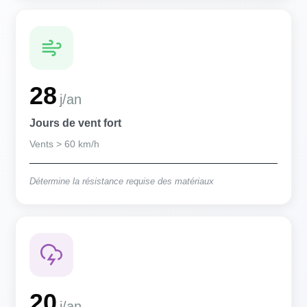
28
j/an
Jours de vent fort
Vents > 60 km/h
Détermine la résistance requise des matériaux
20
j/an