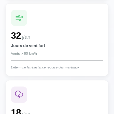
32
j/an
Jours de vent fort
Vents > 60 km/h
Détermine la résistance requise des matériaux
18
j/an