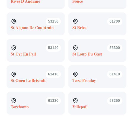
Rives D Andaine
Souce
53250
61700
St Aignan De Couptrain
St Brice
53140
53300
St Cyr En Pail
St Loup Du Gast
61410
61410
St Ouen Le Brisoult
Tesse Froulay
61330
53250
Torchamp
Villepail