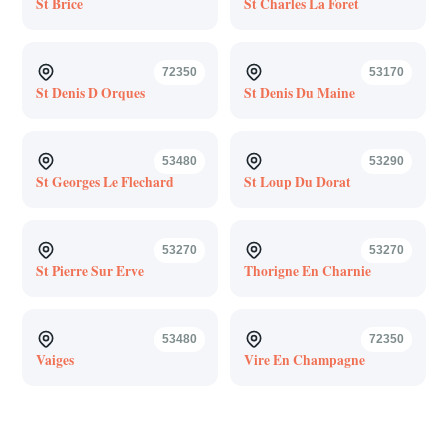
St Brice
St Charles La Foret
72350
53170
St Denis D Orques
St Denis Du Maine
53480
53290
St Georges Le Flechard
St Loup Du Dorat
53270
53270
St Pierre Sur Erve
Thorigne En Charnie
53480
72350
Vaiges
Vire En Champagne