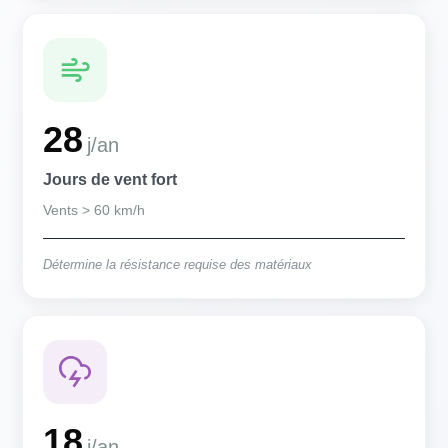
28
j/an
Jours de vent fort
Vents > 60 km/h
Détermine la résistance requise des matériaux
18
j/an