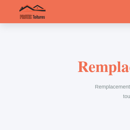
Remplac
Remplacement d
tou