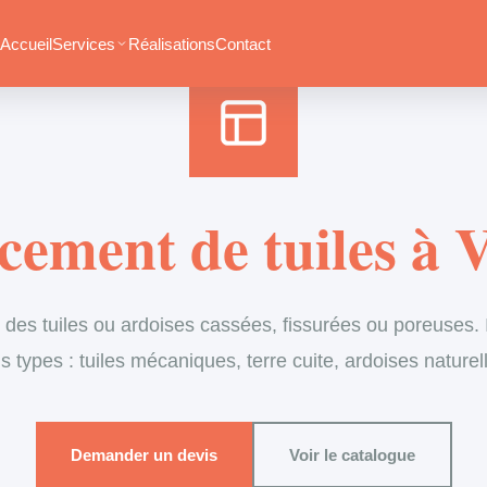
Accueil
›
Services
›
Couverture
›
Remplacement de tuiles
Accueil
Services
Réalisations
Contact
ement de tuiles à V
es tuiles ou ardoises cassées, fissurées ou poreuses. I
s types : tuiles mécaniques, terre cuite, ardoises naturel
Demander un devis
Voir le catalogue