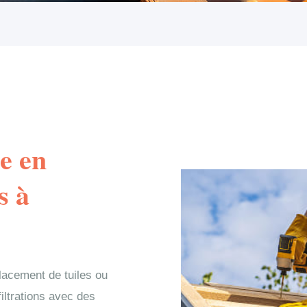
e en
s à
lacement de tuiles ou
filtrations avec des