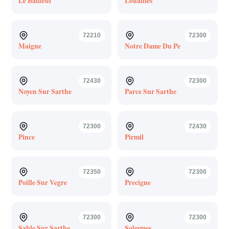
Le Bailleul
Louailles
72210
72300
Maigne
Notre Dame Du Pe
72430
72300
Noyen Sur Sarthe
Parce Sur Sarthe
72300
72430
Pince
Pirmil
72350
72300
Poille Sur Vegre
Precigne
72300
72300
Sable Sur Sarthe
Solesmes