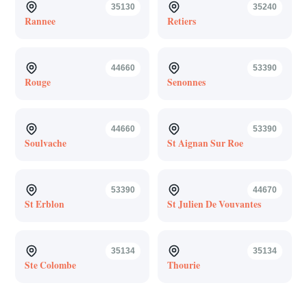
35130
35240
Rannee
Retiers
44660
53390
Rouge
Senonnes
44660
53390
Soulvache
St Aignan Sur Roe
53390
44670
St Erblon
St Julien De Vouvantes
35134
35134
Ste Colombe
Thourie