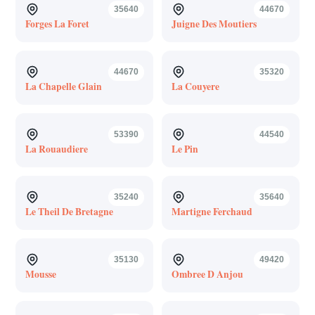
35640
44670
Forges La Foret
Juigne Des Moutiers
44670
35320
La Chapelle Glain
La Couyere
53390
44540
La Rouaudiere
Le Pin
35240
35640
Le Theil De Bretagne
Martigne Ferchaud
35130
49420
Mousse
Ombree D Anjou