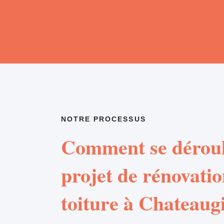
NOTRE PROCESSUS
Comment se déroul
projet de rénovatio
toiture à Chateaug