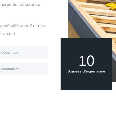
 charpente, assurance
age détaillé au m2 et des
t au gel.
e décennale
10
ersonnalisée
Années d'expérience