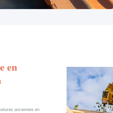
e en
à
toitures anciennes en