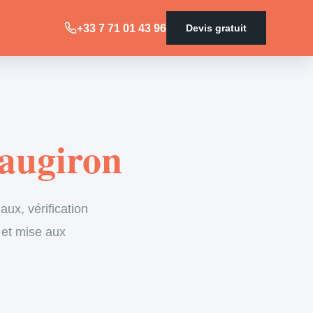
+33 7 71 01 43 96
Devis gratuit
eaugiron
ux, vérification
 et mise aux