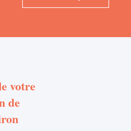
e votre
n de
iron