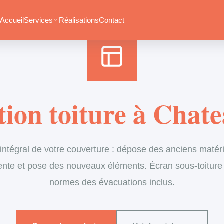
Accueil
›
Services
›
Couverture
›
Rénovation de toiture
Accueil
Services
Réalisations
Contact
ion toiture à Chat
tégral de votre couverture : dépose des anciens matéria
ente et pose des nouveaux éléments. Écran sous-toiture
normes des évacuations inclus.