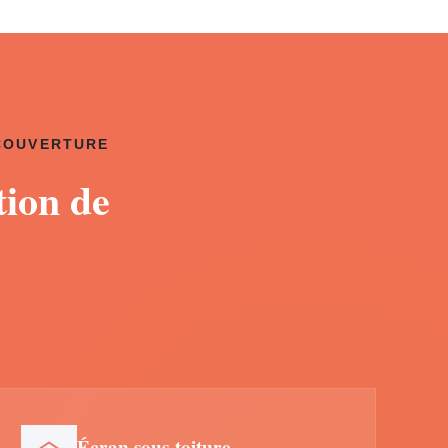
 COUVERTURE
tion de
Écran sous-toiture