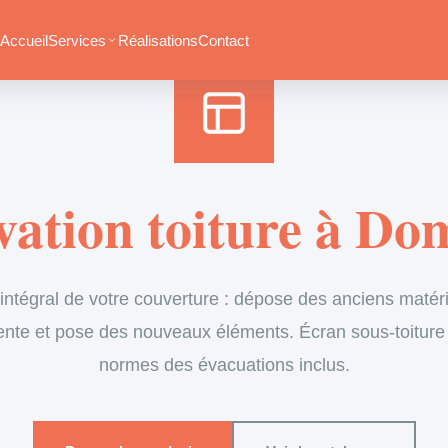
Accueil
›
Services
›
Couverture
›
Rénovation de toiture
Accueil
Services
Réalisations
Contact
ation toiture à D
tégral de votre couverture : dépose des anciens matéria
ente et pose des nouveaux éléments. Écran sous-toiture
normes des évacuations inclus.