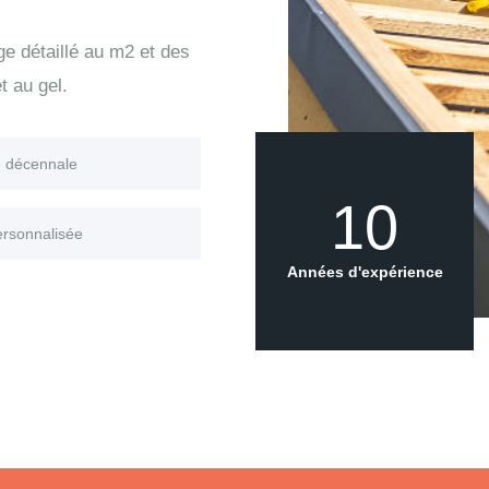
age détaillé au m2 et des
t au gel.
e décennale
10
ersonnalisée
Années d'expérience