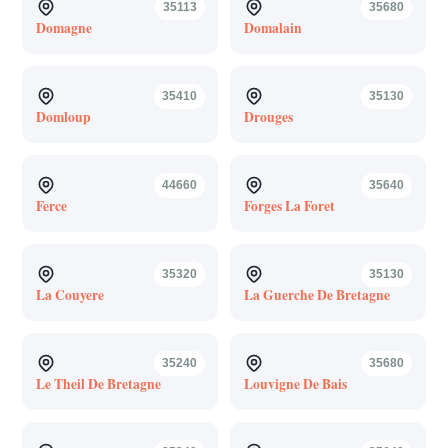
35113
35680
Domagne
Domalain
35410
35130
Domloup
Drouges
44660
35640
Ferce
Forges La Foret
35320
35130
La Couyere
La Guerche De Bretagne
35240
35680
Le Theil De Bretagne
Louvigne De Bais