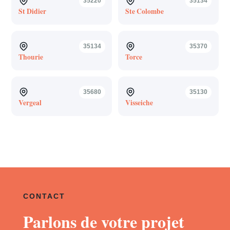
35220
35134
St Didier
Ste Colombe
35134
35370
Thourie
Torce
35680
35130
Vergeal
Visseiche
CONTACT
Parlons de votre projet