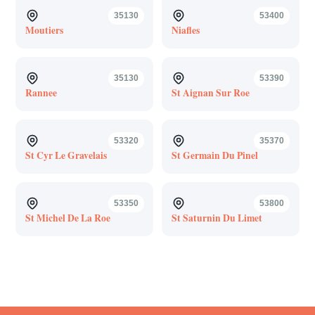
35130
53400
Moutiers
Niafles
35130
53390
Rannee
St Aignan Sur Roe
53320
35370
St Cyr Le Gravelais
St Germain Du Pinel
53350
53800
St Michel De La Roe
St Saturnin Du Limet