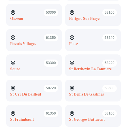
53300
53100
Oisseau
Parigne Sur Braye
61350
53240
Passais Villages
Place
53300
53220
Souce
St Berthevin La Tanniere
50720
53500
St Cyr Du Bailleul
St Denis De Gastines
61350
53100
St Fraimbault
St Georges Buttavent