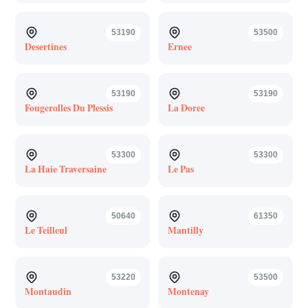
53190
53500
Desertines
Ernee
53190
53190
Fougerolles Du Plessis
La Doree
53300
53300
La Haie Traversaine
Le Pas
50640
61350
Le Teilleul
Mantilly
53220
53500
Montaudin
Montenay