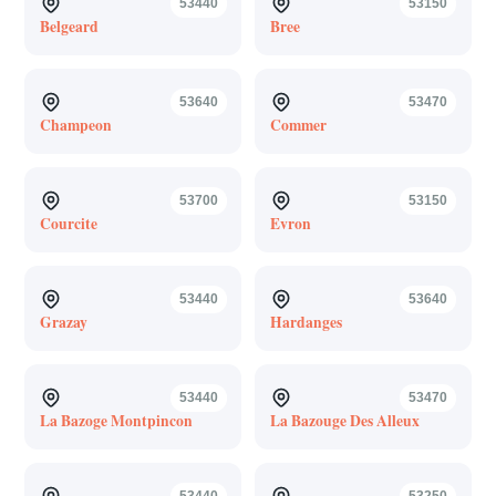
53440
53150
Belgeard
Bree
53640
53470
Champeon
Commer
53700
53150
Courcite
Evron
53440
53640
Grazay
Hardanges
53440
53470
La Bazoge Montpincon
La Bazouge Des Alleux
53440
53250