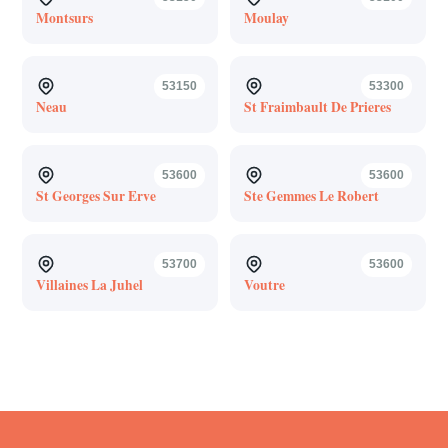
Montsurs
Moulay
53150
53300
Neau
St Fraimbault De Prieres
53600
53600
St Georges Sur Erve
Ste Gemmes Le Robert
53700
53600
Villaines La Juhel
Voutre