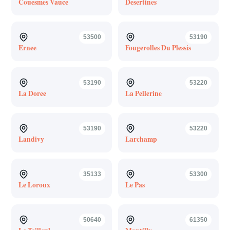
Couesmes Vauce
Desertines
53500
53190
Ernee
Fougerolles Du Plessis
53190
53220
La Doree
La Pellerine
53190
53220
Landivy
Larchamp
35133
53300
Le Loroux
Le Pas
50640
61350