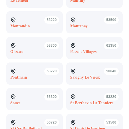
Le Teilleul
Mantilly
53220
53500
Montaudin
Montenay
53300
61350
Oisseau
Passais Villages
53220
50640
Pontmain
Savigny Le Vieux
53300
53220
Souce
St Berthevin La Tanniere
50720
53500
St Cyr Du Bailleul
St Denis De Gastines