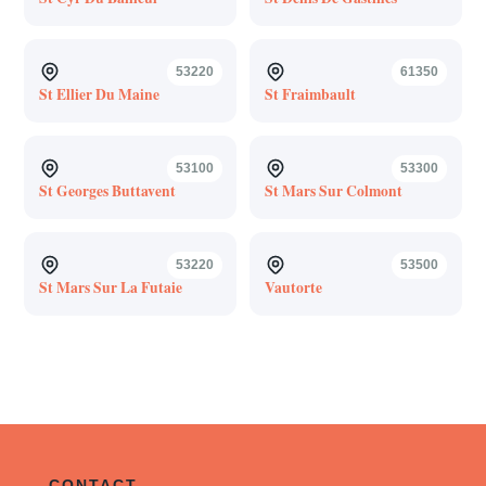
53220
61350
St Ellier Du Maine
St Fraimbault
53100
53300
St Georges Buttavent
St Mars Sur Colmont
53220
53500
St Mars Sur La Futaie
Vautorte
CONTACT